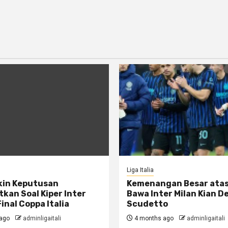
Liga Italia
kin Keputusan
Kemenangan Besar ata
kan Soal Kiper Inter
Bawa Inter Milan Kian D
Final Coppa Italia
Scudetto
ago
adminligaitali
4 months ago
adminligaitali