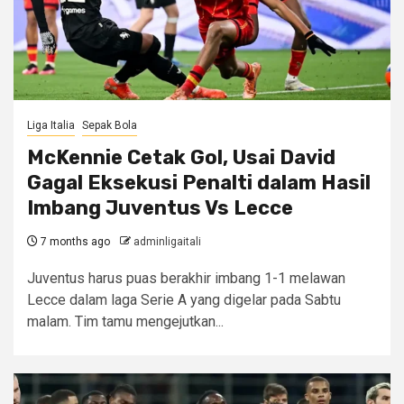
Liga Italia
Sepak Bola
McKennie Cetak Gol, Usai David
Gagal Eksekusi Penalti dalam Hasil
Imbang Juventus Vs Lecce
7 months ago
adminligaitali
Juventus harus puas berakhir imbang 1-1 melawan
Lecce dalam laga Serie A yang digelar pada Sabtu
malam. Tim tamu mengejutkan...