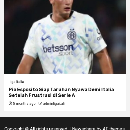
Liga Italia
Pio Esposito Siap Taruhan Nyawa Demi Italia
Setelah Frustrasi di Serie A
5 months ago
adminligaitali
Copyright © All rights reserved.
|
Newsphere
by AF themes.