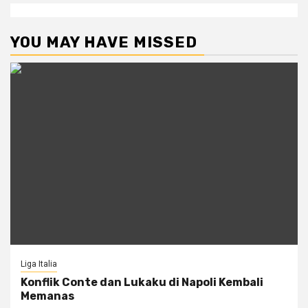
YOU MAY HAVE MISSED
Liga Italia
Konflik Conte dan Lukaku di Napoli Kembali
Memanas