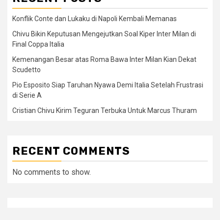
Konflik Conte dan Lukaku di Napoli Kembali Memanas
Chivu Bikin Keputusan Mengejutkan Soal Kiper Inter Milan di
Final Coppa Italia
Kemenangan Besar atas Roma Bawa Inter Milan Kian Dekat
Scudetto
Pio Esposito Siap Taruhan Nyawa Demi Italia Setelah Frustrasi
di Serie A
Cristian Chivu Kirim Teguran Terbuka Untuk Marcus Thuram
RECENT COMMENTS
No comments to show.