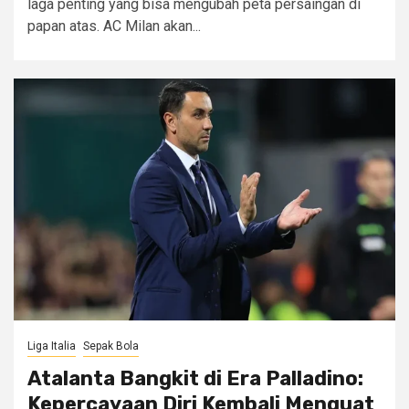
laga penting yang bisa mengubah peta persaingan di
papan atas. AC Milan akan...
Liga Italia
Sepak Bola
Atalanta Bangkit di Era Palladino:
Kepercayaan Diri Kembali Menguat