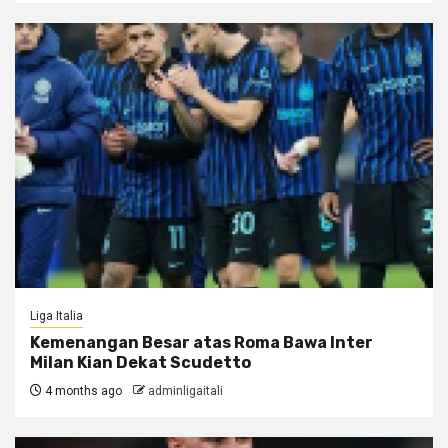
Liga Italia
Kemenangan Besar atas Roma Bawa Inter
Milan Kian Dekat Scudetto
4 months ago
adminligaitali