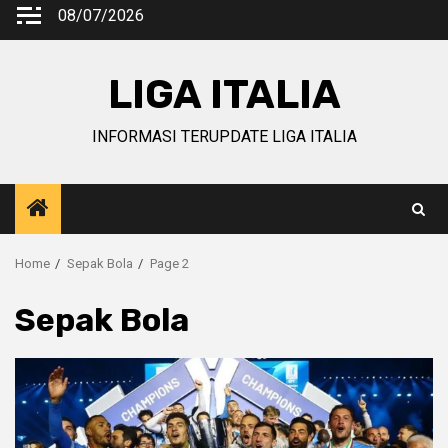
Skip
08/07/2026
to
content
LIGA ITALIA
INFORMASI TERUPDATE LIGA ITALIA
Home
Sepak Bola
Page 2
Sepak Bola