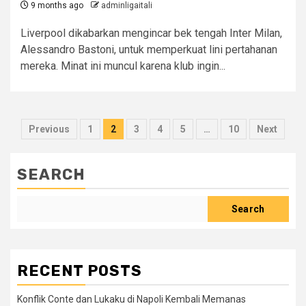
9 months ago
adminligaitali
Liverpool dikabarkan mengincar bek tengah Inter Milan,
Alessandro Bastoni, untuk memperkuat lini pertahanan
mereka. Minat ini muncul karena klub ingin...
Posts
Previous
1
2
3
4
5
…
10
Next
pagination
SEARCH
Search
RECENT POSTS
Konflik Conte dan Lukaku di Napoli Kembali Memanas