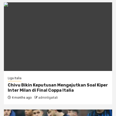
Liga Italia
Chivu Bikin Keputusan Mengejutkan Soal Kiper
Inter Milan di Final Coppa Italia
4 months ago
adminligaitali