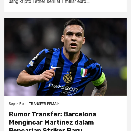
uang kripto Tether senilai 1 miliar euro....
Sepak Bola
TRANSFER PEMAIN
Rumor Transfer: Barcelona
Mengincar Martinez dalam
Pencarian Striker Baru