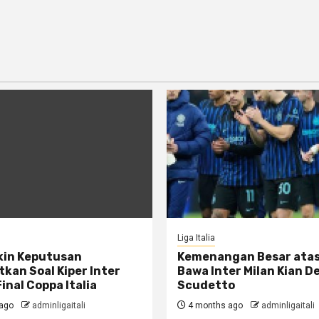
Liga Italia
kin Keputusan
Kemenangan Besar ata
kan Soal Kiper Inter
Bawa Inter Milan Kian D
Final Coppa Italia
Scudetto
ago
adminligaitali
4 months ago
adminligaitali