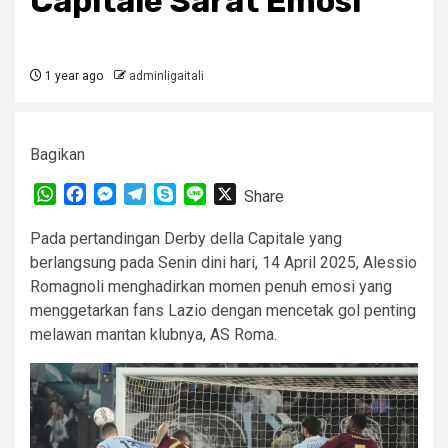
Capitale Sarat Emosi
1 year ago
adminligaitali
Bagikan
WhatsApp
Facebook
Messenger
Telegram
Skype
Line
X
Share
Pada pertandingan Derby della Capitale yang
berlangsung pada Senin dini hari, 14 April 2025, Alessio
Romagnoli menghadirkan momen penuh emosi yang
menggetarkan fans Lazio dengan mencetak gol penting
melawan mantan klubnya, AS Roma.