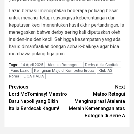
Lazio berhasil menciptakan beberapa peluang besar
untuk menang, tetapi sayangnya keberuntungan dan
keputusan kecil menentukan hasil akhir pertandingan. Ia
menegaskan bahwa derby sering kali diputuskan oleh
insiden-insiden kecil. Sehingga kesempatan yang ada
harus dimanfaatkan dengan sebaik-baiknya agar bisa
membawa pulang tiga poin.
14 April 2025
Alessio Romagnoli
Derby della Capitale
Tags:
Fans Lazio
Keinginan Maju di Kompetisi Eropa
Klub AS
Roma
LIGA ITALIA
Post
Previous
Next
Lord McTominay! Maestro
Mateo Retegui
navigation
Baru Napoli yang Bikin
Menginspirasi Atalanta
Italia Berdecak Kagum!
Meraih Kemenangan atas
Bologna di Serie A