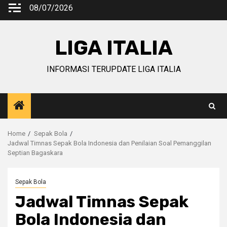
Skip
08/07/2026
to
content
LIGA ITALIA
INFORMASI TERUPDATE LIGA ITALIA
Home
Sepak Bola
Jadwal Timnas Sepak Bola Indonesia dan Penilaian Soal Pemanggilan
Septian Bagaskara
Sepak Bola
Jadwal Timnas Sepak
Bola Indonesia dan