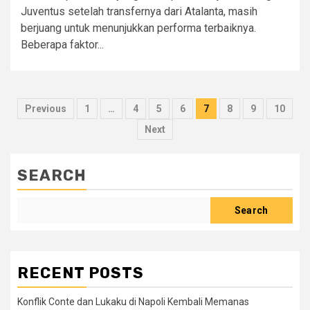
Juventus setelah transfernya dari Atalanta, masih
berjuang untuk menunjukkan performa terbaiknya.
Beberapa faktor...
Posts
Previous
1
…
4
5
6
7
8
9
10
pagination
Next
SEARCH
Search
RECENT POSTS
Konflik Conte dan Lukaku di Napoli Kembali Memanas