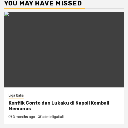
YOU MAY HAVE MISSED
Liga Italia
Konflik Conte dan Lukaku di Napoli Kembali
Memanas
3 months ago
adminligaitali