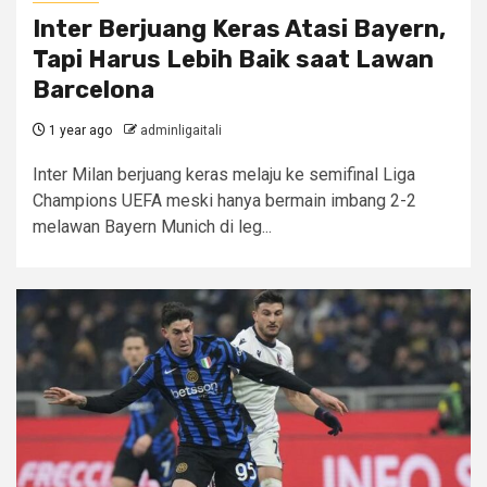
Inter Berjuang Keras Atasi Bayern,
Tapi Harus Lebih Baik saat Lawan
Barcelona
1 year ago
adminligaitali
Inter Milan berjuang keras melaju ke semifinal Liga
Champions UEFA meski hanya bermain imbang 2-2
melawan Bayern Munich di leg...