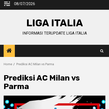
Skip
08/07/2026
to
content
LIGA ITALIA
INFORMASI TERUPDATE LIGA ITALIA
Home
Prediksi AC Milan vs Parma
Prediksi AC Milan vs
Parma