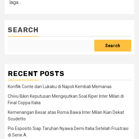
laga...
SEARCH
Search
RECENT POSTS
Konflik Conte dan Lukaku di Napoli Kembali Memanas
Chivu Bikin Keputusan Mengejutkan Soal Kiper Inter Milan di
Final Coppa Italia
Kemenangan Besar atas Roma Bawa Inter Milan Kian Dekat
Scudetto
Pio Esposito Siap Taruhan Nyawa Demi Italia Setelah Frustrasi
di Serie A