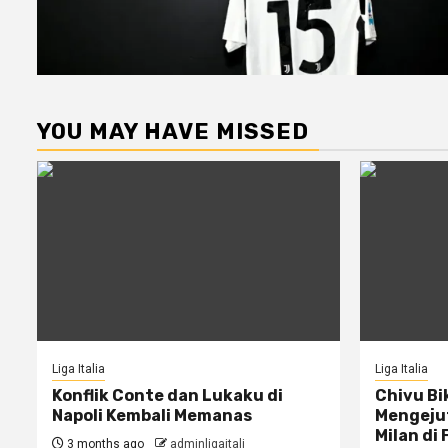
YOU MAY HAVE MISSED
Liga Italia
Liga Italia
Konflik Conte dan Lukaku di
Chivu Bi
Napoli Kembali Memanas
Mengejut
Milan di 
3 months ago
adminligaitali