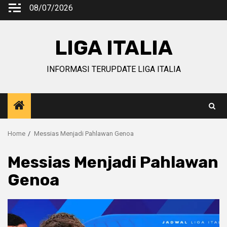
Skip
08/07/2026
to
content
LIGA ITALIA
INFORMASI TERUPDATE LIGA ITALIA
Home
Messias Menjadi Pahlawan Genoa
Messias Menjadi Pahlawan
Genoa