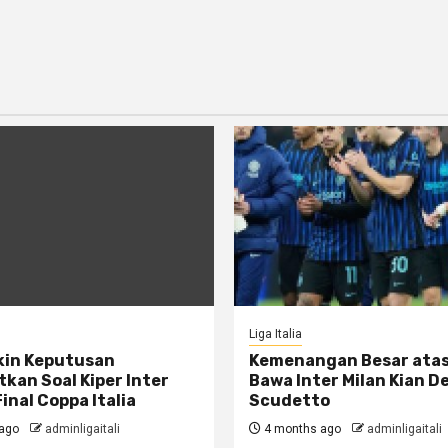
Liga Italia
kin Keputusan
Kemenangan Besar ata
kan Soal Kiper Inter
Bawa Inter Milan Kian D
Final Coppa Italia
Scudetto
ago
adminligaitali
4 months ago
adminligaitali