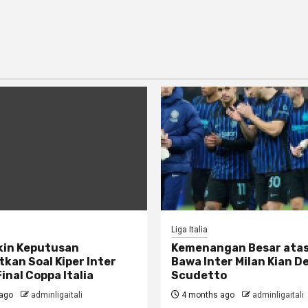
Liga Italia
kin Keputusan
Kemenangan Besar ata
kan Soal Kiper Inter
Bawa Inter Milan Kian D
Final Coppa Italia
Scudetto
ago
adminligaitali
4 months ago
adminligaitali