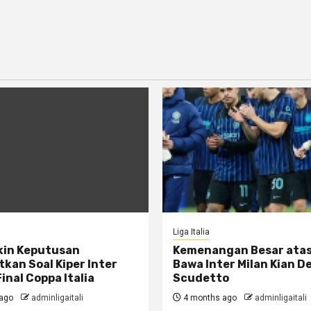
Liga Italia
kin Keputusan
Kemenangan Besar ata
kan Soal Kiper Inter
Bawa Inter Milan Kian D
Final Coppa Italia
Scudetto
ago
adminligaitali
4 months ago
adminligaitali