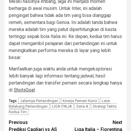
Meski hasilnya imbang, laga ini menjadi momen
berharga di awal musim. Untuk Inter, ini adalah
pengingat bahwa tidak ada tim yang bisa dianggap
remeh, sementara bagi Genoa. Ini adalah tanda bahwa
mereka adalah tim yang patut diperhitungkan di kasta
tertinggi sepak bola Italia ini. Ke depan, kedua tim harus
dapat mengambil pelajaran dari pertandingan ini untuk
meningkatkan performa mereka di layar yang lebih
besar.
Manfaatkan juga waktu anda untuk mengeksplorasi
lebih banyak lagi informasi tentang jadwal, hasil
pertandingan dan transfer pemain secara lengkap hanya
di
ShotsGoal
.
Jalannya Pertandingan
Kinerja Pemain Kunci
Latar
Tags:
Belakang Pertandingan
LIGA ITALIA
Seria A
Strategi Taktis
Kedua Tim
Post
Previous
Next
Prediksi Cagliari vs AS
Liga Italia – Fiorentina