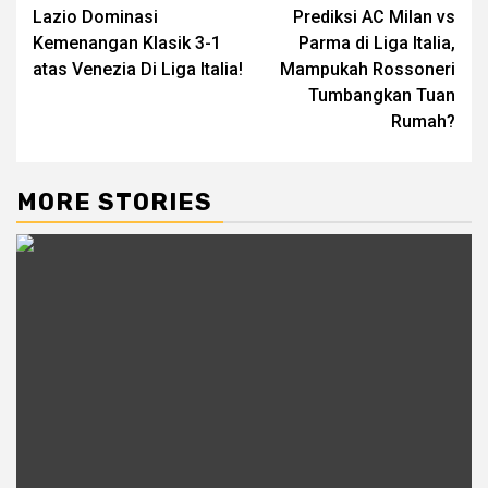
Lazio Dominasi
Prediksi AC Milan vs
navigation
Kemenangan Klasik 3-1
Parma di Liga Italia,
atas Venezia Di Liga Italia!
Mampukah Rossoneri
Tumbangkan Tuan
Rumah?
MORE STORIES