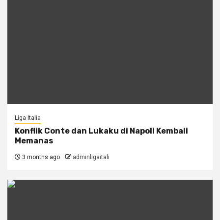
Liga Italia
Konflik Conte dan Lukaku di Napoli Kembali
Memanas
3 months ago
adminligaitali