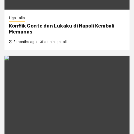
Liga Italia
Konflik Conte dan Lukaku di Napoli Kembali
Memanas
3 months ago
adminligaitali