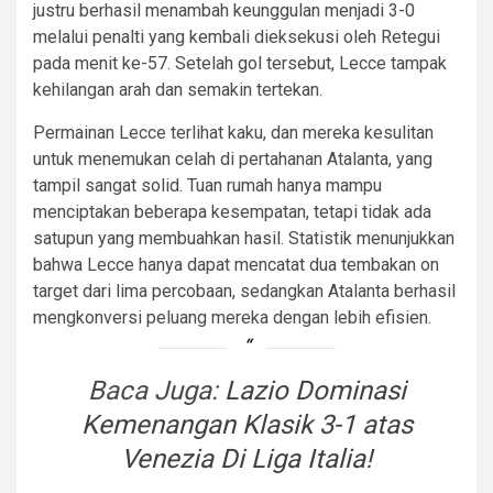
justru berhasil menambah keunggulan menjadi 3-0
melalui penalti yang kembali dieksekusi oleh Retegui
pada menit ke-57. Setelah gol tersebut, Lecce tampak
kehilangan arah dan semakin tertekan.
Permainan Lecce terlihat kaku, dan mereka kesulitan
untuk menemukan celah di pertahanan Atalanta, yang
tampil sangat solid. Tuan rumah hanya mampu
menciptakan beberapa kesempatan, tetapi tidak ada
satupun yang membuahkan hasil. Statistik menunjukkan
bahwa Lecce hanya dapat mencatat dua tembakan on
target dari lima percobaan, sedangkan Atalanta berhasil
mengkonversi peluang mereka dengan lebih efisien.
Baca Juga:
Lazio Dominasi
Kemenangan Klasik 3-1 atas
Venezia Di Liga Italia!