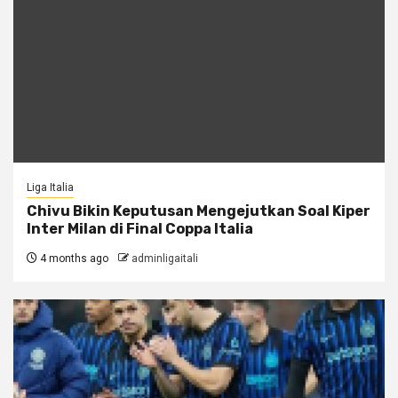
Liga Italia
Chivu Bikin Keputusan Mengejutkan Soal Kiper
Inter Milan di Final Coppa Italia
4 months ago
adminligaitali