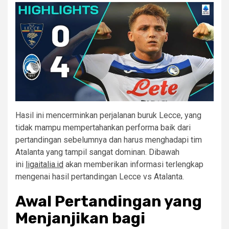
Hasil ini mencerminkan perjalanan buruk Lecce, yang
tidak mampu mempertahankan performa baik dari
pertandingan sebelumnya dan harus menghadapi tim
Atalanta yang tampil sangat dominan. Dibawah
ini
ligaitalia.id
akan memberikan informasi terlengkap
mengenai hasil pertandingan Lecce vs Atalanta.
Awal Pertandingan yang
Menjanjikan bagi