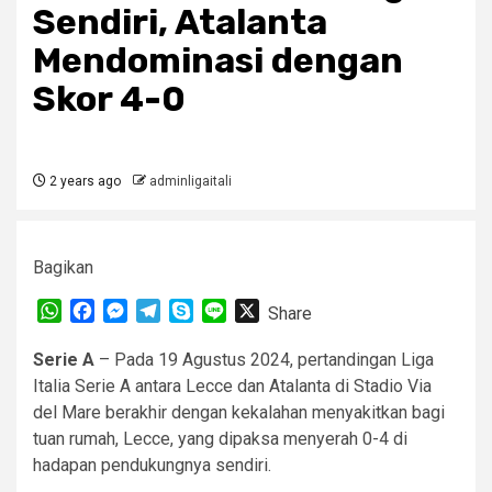
Sendiri, Atalanta
Mendominasi dengan
Skor 4-0
2 years ago
adminligaitali
Bagikan
WhatsApp
Facebook
Messenger
Telegram
Skype
Line
X
Share
Serie A
– Pada 19 Agustus 2024, pertandingan Liga
Italia Serie A antara Lecce dan Atalanta di Stadio Via
del Mare berakhir dengan kekalahan menyakitkan bagi
tuan rumah, Lecce, yang dipaksa menyerah 0-4 di
hadapan pendukungnya sendiri.