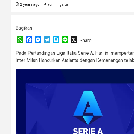
2 years ago
adminligaitali
Bagikan
WhatsApp
Facebook
Messenger
Telegram
Skype
Line
X
Share
Pada Pertandingan
Liga Italia Serie A
, Hari ini memperte
Inter Milan Hancurkan Atalanta dengan Kemenangan telak 