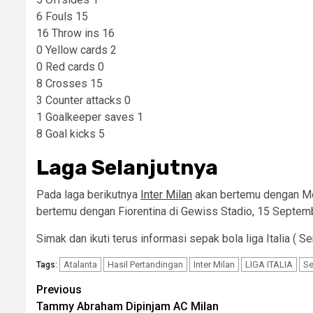
6 Fouls 15
16 Throw ins 16
0 Yellow cards 2
0 Red cards 0
8 Crosses 15
3 Counter attacks 0
1 Goalkeeper saves 1
8 Goal kicks 5
Laga Selanjutnya
Pada laga berikutnya
Inter Milan
akan bertemu dengan Mo
bertemu dengan Fiorentina di Gewiss Stadio, 15 Septem
Simak dan ikuti terus informasi sepak bola liga Italia ( S
Atalanta
Hasil Pertandingan
Inter Milan
LIGA ITALIA
Se
Tags:
Post
Previous
Tammy Abraham Dipinjam AC Milan