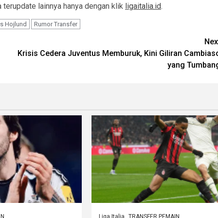
ia terupdate lainnya hanya dengan klik
ligaitalia.id
.
s Hojlund
Rumor Transfer
Nex
Krisis Cedera Juventus Memburuk, Kini Giliran Cambias
yang Tumban
IN
Liga Italia
TRANSFER PEMAIN