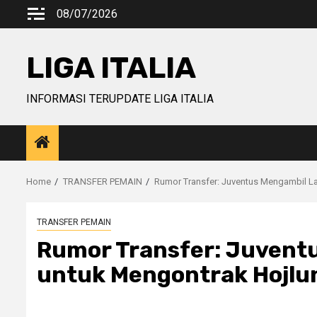
Skip
08/07/2026
to
content
LIGA ITALIA
INFORMASI TERUPDATE LIGA ITALIA
Home
TRANSFER PEMAIN
Rumor Transfer: Juventus Mengambil L
TRANSFER PEMAIN
Rumor Transfer: Juvent
untuk Mengontrak Hojlu