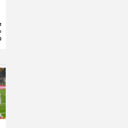
t
o
g