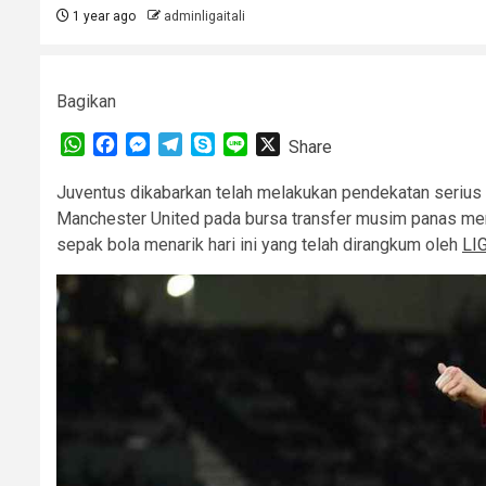
1 year ago
adminligaitali
Bagikan
WhatsApp
Facebook
Messenger
Telegram
Skype
Line
X
Share
Juventus dikabarkan telah melakukan pendekatan serius
Manchester United pada bursa transfer musim panas men
sepak bola menarik hari ini yang telah dirangkum oleh
LI