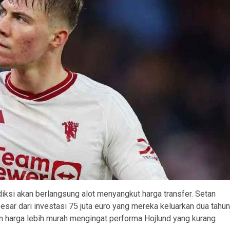
iksi akan berlangsung alot menyangkut harga transfer. Setan
sar dari investasi 75 juta euro yang mereka keluarkan dua tahun
n harga lebih murah mengingat performa Hojlund yang kurang