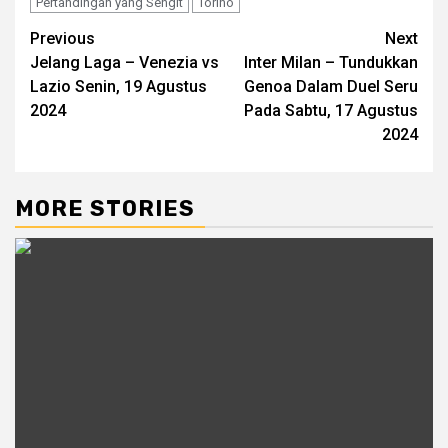
Pertandingan yang Sengit
Torino
Post
Previous
Next
Jelang Laga – Venezia vs
Inter Milan – Tundukkan
navigation
Lazio Senin, 19 Agustus
Genoa Dalam Duel Seru
2024
Pada Sabtu, 17 Agustus
2024
MORE STORIES