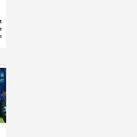
t
e
n